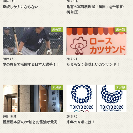
2014.1.11
2017.1.17
継続しか力にならない
亀有の軍鶏料理屋「須田」@千葉 船
橋 加圧
未分類
未分類
2019.3.5
2017.5.1
夢の舞台で活躍する日本人選手！！
たまらなく美味しいカツサンド！
未分類
未分類
2018.10.31
2019.9.6
播磨屋本店 の 米油とお醤油が最高！
来年の今頃には！