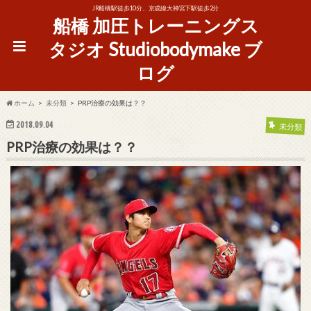
JR船橋駅徒歩10分、京成線大神宮下駅徒歩2分
船橋 加圧トレーニングス
タジオ Studiobodymake ブ
ログ
ホーム
未分類
PRP治療の効果は？？
2018.09.04
未分類
PRP治療の効果は？？