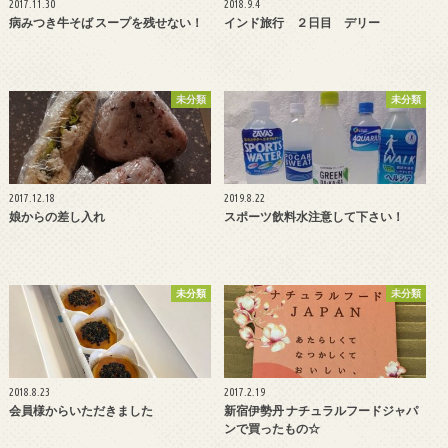
2017.11.30
2018.9.4
病みつき牛そば スープを残せない！
インド旅行 ２日目 デリー
未分類
未分類
2017.12.18
2019.8.22
娘からの差し入れ
スポーツ飲料水注意して下さい！
未分類
未分類
2018.8.23
2017.2.19
会員様からいただきました
新宿伊勢丹 ナチュラルフードジャパ
ンで買ったもの☆