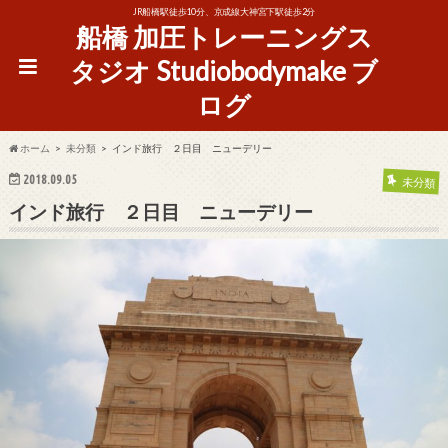
JR船橋駅徒歩10分、京成線大神宮下駅徒歩2分
船橋 加圧トレーニングス
タジオ Studiobodymake ブ
ログ
ホーム
未分類
インド旅行 ２日目 ニューデリー
2018.09.05
未分類
インド旅行 ２日目 ニューデリー