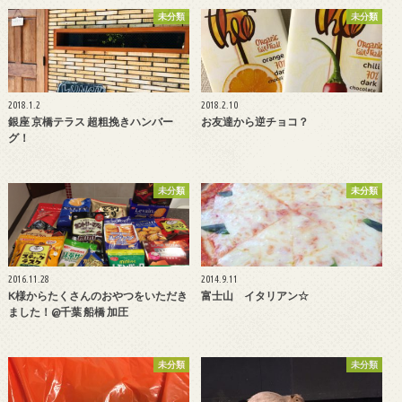
未分類
未分類
2018.1.2
2018.2.10
銀座 京橋テラス 超粗挽きハンバー
お友達から逆チョコ？
グ！
未分類
未分類
2016.11.28
2014.9.11
K様からたくさんのおやつをいただき
富士山 イタリアン☆
ました！@千葉 船橋 加圧
未分類
未分類