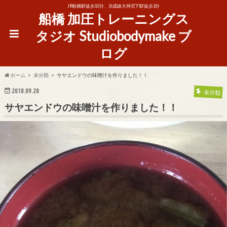
JR船橋駅徒歩10分、京成線大神宮下駅徒歩2分
船橋 加圧トレーニングス
タジオ Studiobodymake ブ
ログ
ホーム
未分類
サヤエンドウの味噌汁を作りました！！
2018.09.20
未分類
サヤエンドウの味噌汁を作りました！！