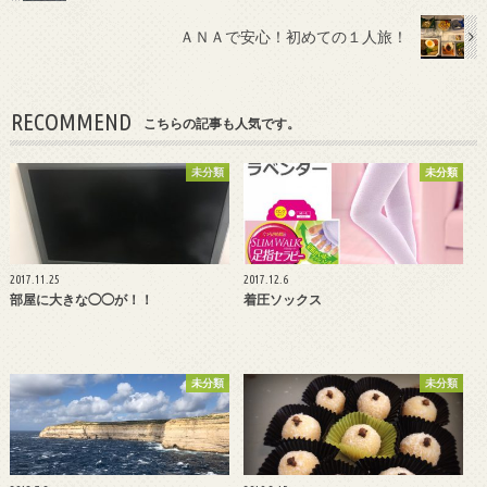
ＡＮＡで安心！初めての１人旅！
RECOMMEND
こちらの記事も人気です。
未分類
未分類
2017.11.25
2017.12.6
部屋に大きな◯◯が！！
着圧ソックス
未分類
未分類