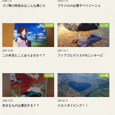
2018.7.8
2019.2.15
ゴゾ島の街並みはこんな感じ☆
ブラジルのお菓子ベイジーニョ
未分類
未分類
2017.4.24
2017.12.1
この本見たことありますか？？
フトアゴヒゲトカゲ&ニシキヘビ
未分類
未分類
2018.9.25
2019.8.11
好きなものは遺伝する？？
スカイダイビング！！