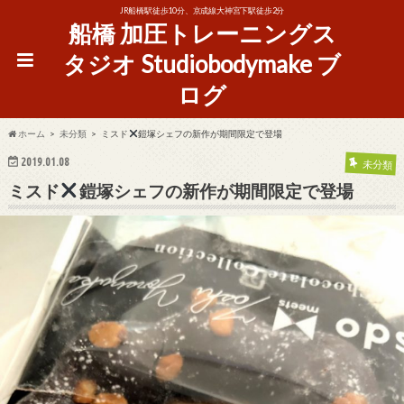
JR船橋駅徒歩10分、京成線大神宮下駅徒歩2分
船橋 加圧トレーニングス
タジオ Studiobodymake ブ
ログ
ホーム
未分類
ミスド
鎧塚シェフの新作が期間限定で登場
2019.01.08
未分類
ミスド
鎧塚シェフの新作が期間限定で登場