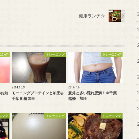
健康ランチ☆
ニング
トレーニング
トレーニング
2014.10.9
2016.7.6
のお知
モーニングプロテインと加圧@
意外と多い隠れ肥満！＠千葉
千葉 船橋 加圧
船橋 加圧
ニング
トレーニング
トレーニング