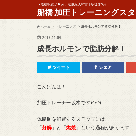
JR船橋駅徒歩10分、京成線大神宮下駅徒歩2分
船橋 加圧トレーニングスタジオ 
ホーム
トレーニング
成長ホルモンで脂肪分解！
2013.11.04
成長ホルモンで脂肪分解！
ツイート
シェア
こんばんは！
加圧トレーナー坂本です)^o^(
体脂肪を消費するステップには、
「
分解
」と「
燃焼
」という過程があります。