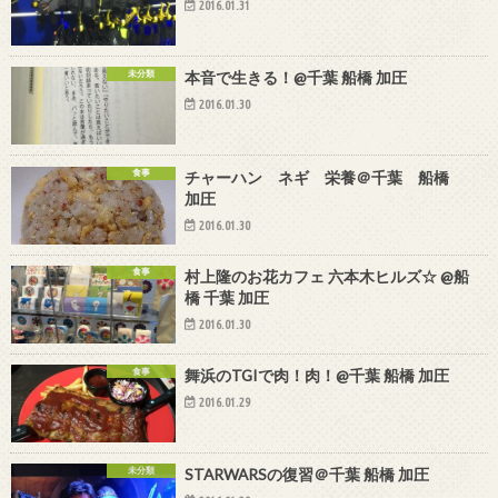
2016.01.31
未分類
本音で生きる！@千葉 船橋 加圧
2016.01.30
食事
チャーハン ネギ 栄養＠千葉 船橋
加圧
2016.01.30
食事
村上隆のお花カフェ 六本木ヒルズ☆ @船
橋 千葉 加圧
2016.01.30
食事
舞浜のTGIで肉！肉！@千葉 船橋 加圧
2016.01.29
未分類
STARWARSの復習＠千葉 船橋 加圧