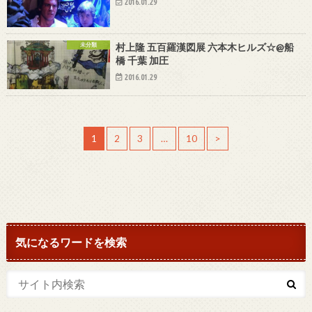
2016.01.29
未分類
村上隆 五百羅漢図展 六本木ヒルズ☆@船
橋 千葉 加圧
2016.01.29
1
2
3
…
10
>
気になるワードを検索