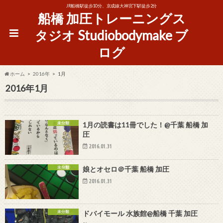
JR船橋駅徒歩10分、京成線大神宮下駅徒歩2分
船橋 加圧トレーニングス
タジオ Studiobodymake ブ
ログ
ホーム
2016年
1月
2016年1月
未分類
1月の読書は11冊でした！@千葉 船橋 加
圧
2016.01.31
未分類
娘とオセロ＠千葉 船橋 加圧
2016.01.31
未分類
ドバイモール 水族館@船橋 千葉 加圧