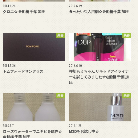
2014.4.24
2015.6.19
クロエ☆ ＠船橋 千葉 加圧
食べたい♡入浴剤☆＠船橋千葉 加圧
美容
美容
2014.7.26
2016.6.10
トムフォードサングラス
押切もえちゃん リキッドアイライナ
ーを試してみました☆@船橋 千葉 加
圧
美容
美容
2015.7.7
2014.1.28
ローズウォーターでニキビを鎮静☆
М3Dをお試し中☆
＠船橋 千葉 加圧