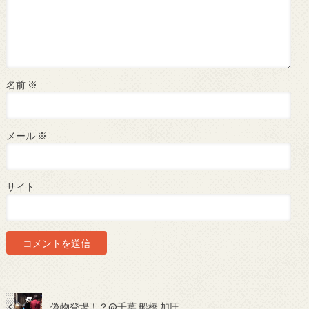
名前
※
メール
※
サイト
偽物登場！？@千葉 船橋 加圧