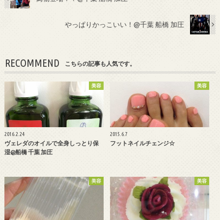
やっぱりかっこいい！@千葉 船橋 加圧
RECOMMEND
こちらの記事も人気です。
美容
美容
2016.2.24
2015.6.7
ヴェレダのオイルで全身しっとり保
フットネイルチェンジ☆
湿@船橋 千葉 加圧
美容
美容