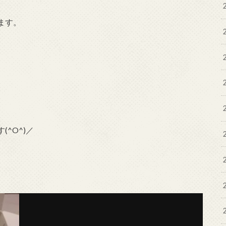
ます。
^O^)／