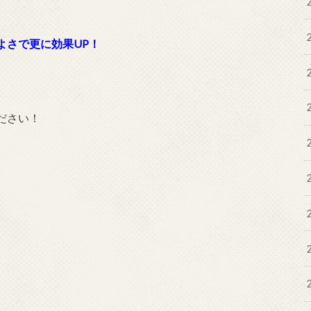
よさで更に効果UP！
ださい！