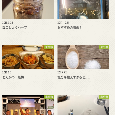
2018.3.24
2017.10.31
塩こしょうハーブ
おすすめの映画！
未分類
未分類
2017.7.31
2019.9.2
とんかつ 塩梅
塩分を控えすぎると。。
未分類
未分類