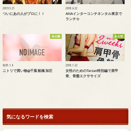
2019.5.21
2018.6.22
ついにあの人がプロに！！
ANAインターコンチネンタル東京で
ランチ☆
未分類
未分類
0201.1.4
2018.1.22
ニトリで買い物@千葉 船橋 加圧
女性のためのTarzan特別編で肩甲
骨、骨盤エクササイズ
気になるワードを検索