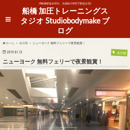
JR船橋駅徒歩10分、京成線大神宮下駅徒歩2分
船橋 加圧トレーニングス
タジオ Studiobodymake ブ
ログ
ホーム
未分類
ニューヨーク 無料フェリーで夜景観賞！
2019.01.13
未分類
ニューヨーク 無料フェリーで夜景観賞！