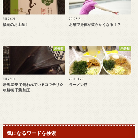
2019.6.21
2019.5.21
福岡のお土産！
お酢で身体が柔らかくなる！？
未分類
未分類
2015.9.14
2018.11.20
居酒屋 夢 で飼われているコウモリ☆
ラーメン勝
＠船橋 千葉 加圧
気になるワードを検索