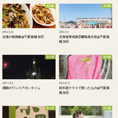
未分類
未分類
2016.4.26
2016.9.6
友達の晩御飯@千葉 船橋 加圧
北海道帰省旅②蘭島海水浴@千葉 船
橋 加圧
未分類
未分類
2017.10.6
2016.8.23
感動のワンスアポンタイム
材木座テラスで買ったもの@千葉 船
橋 加圧
未分類
未分類