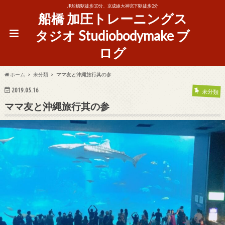
JR船橋駅徒歩10分、京成線大神宮下駅徒歩2分
船橋 加圧トレーニングス
タジオ Studiobodymake ブ
ログ
ホーム
未分類
ママ友と沖縄旅行其の参
2019.05.16
未分類
ママ友と沖縄旅行其の参