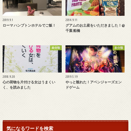
2019.9.1
2014.9.11
ローマ ハンプトンホテルでご飯！
グアムのお土産をいただきました！@
千葉 船橋
未分類
未分類
2018.9.20
2019.5.19
心の荷物を片付ける女はうまくい
やっと観れた！アベンジャーズエン
く、を読みました
ドゲーム
気になるワードを検索