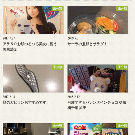
未分類
未分類
2017.7.27
2019.9.3
アラ５０お肌つるつる美女に習う、
サーラの煮卵とサラダ！！
美肌法２
未分類
未分類
2017.6.18
2015.2.12
顔のガビランおすすめです！
可愛すぎるバレンタインチョコ ＠船
橋千葉 加圧
未分類
未分類