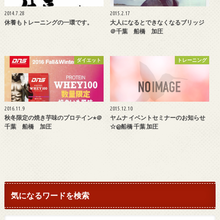
2014.7.28
2015.2.17
休養もトレーニングの一環です。
大人になるとできなくなるブリッジ
＠千葉 船橋 加圧
ダイエット
トレーニング
2016.11.9
2015.12.10
秋冬限定の焼き芋味のプロテイン⭐︎＠
ヤムナ イベントセミナーのお知らせ
千葉 船橋 加圧
☆@船橋 千葉 加圧
気になるワードを検索