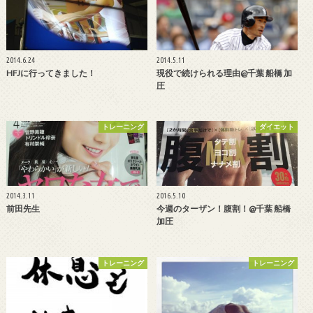
2014.6.24
2014.5.11
HFJに行ってきました！
現役で続けられる理由@千葉 船橋 加
圧
トレーニング
ダイエット
2014.3.11
2016.5.10
前田先生
今週のターザン！腹割！@千葉 船橋
加圧
トレーニング
トレーニング