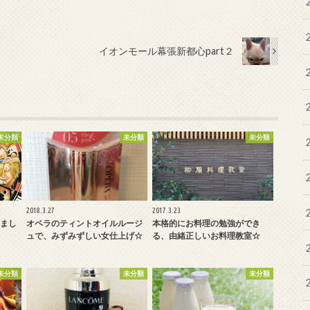
イオンモール幕張新都心part２
未分類
未分類
未分類
2018.3.27
2017.3.23
きまし
オペラのティントオイルルージ
本格的にお料理の勉強ができ
ュで、みずみずしい女仕上げ☆
る、由緒正しいお料理教室☆
未分類
未分類
未分類