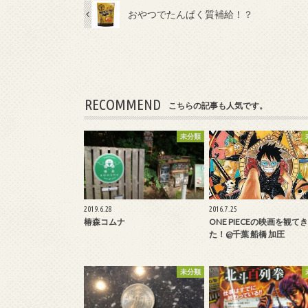
おやつでたんぱく質補給！？
RECOMMEND
こちらの記事も人気です。
未分類
2019.6.28
2016.7.25
椿森コムナ
ONE PIECEの映画を観て
た！@千葉 船橋 加圧
未分類