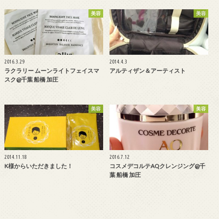
美容
美容
2016.3.29
2014.4.3
ラクラリー ムーンライトフェイスマ
アルティザン＆アーティスト
スク@千葉 船橋 加圧
美容
美容
2014.11.18
2016.7.12
K様からいただきました！
コスメデコルテAQクレンジング@千
葉 船橋 加圧