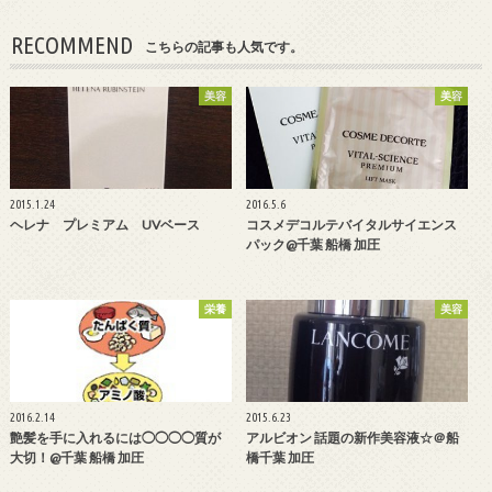
RECOMMEND
こちらの記事も人気です。
美容
美容
2015.1.24
2016.5.6
ヘレナ プレミアム UVベース
コスメデコルテバイタルサイエンス
パック@千葉 船橋 加圧
栄養
美容
2016.2.14
2015.6.23
艶髪を手に入れるには◯◯◯◯質が
アルビオン 話題の新作美容液☆＠船
大切！@千葉 船橋 加圧
橋千葉 加圧