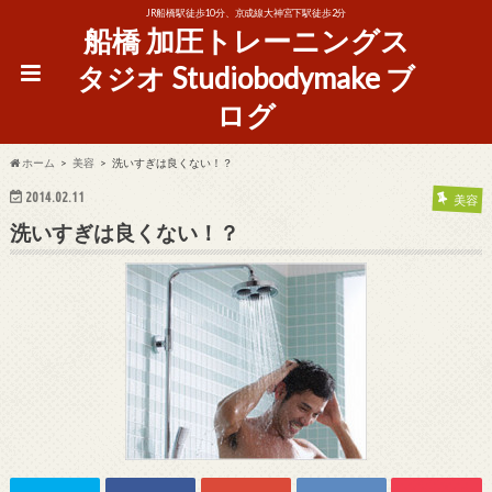
JR船橋駅徒歩10分、京成線大神宮下駅徒歩2分
船橋 加圧トレーニングス
タジオ Studiobodymake ブ
ログ
ホーム
美容
洗いすぎは良くない！？
2014.02.11
美容
洗いすぎは良くない！？