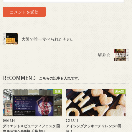
大阪で唯一食べられたもの。
駅弁☆
RECOMMEND
こちらの記事も人気です。
健康
未分類
2016.9.14
2019.7.13
ダイエット＆ビューティフェスタ 国
アイシングクッキーチャレンジ3回
際展示場☆@船橋 千葉 加圧
目！