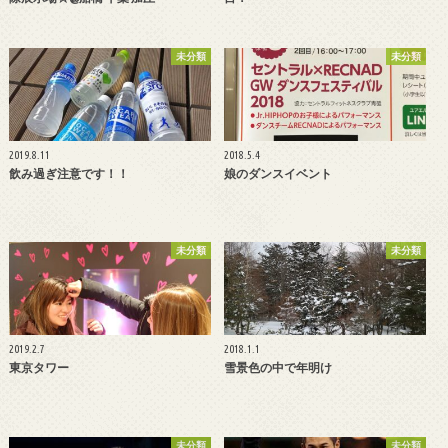
未分類
未分類
2019.8.11
2018.5.4
飲み過ぎ注意です！！
娘のダンスイベント
未分類
未分類
2019.2.7
2018.1.1
東京タワー
雪景色の中で年明け
未分類
未分類