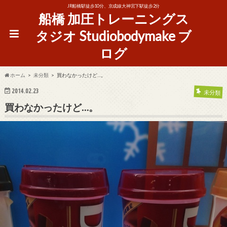
JR船橋駅徒歩10分、京成線大神宮下駅徒歩2分
船橋 加圧トレーニングス
タジオ Studiobodymake ブ
ログ
ホーム
未分類
買わなかったけど…。
2014.02.23
未分類
買わなかったけど…。