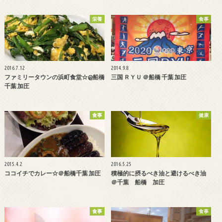
栄養
食事
2016.7.12
2014.9.8
ファミリータウンの浜町食堂☆@船橋
三国 ＲＹＵ ＠船橋 千葉 加圧
千葉 加圧
食事
健康
2015.4.2
2016.5.25
ココイチでカレー☆＠船橋千葉 加圧
積極的に摂るべき油と避けるべき油
＠千葉 船橋 加圧
食事
食事