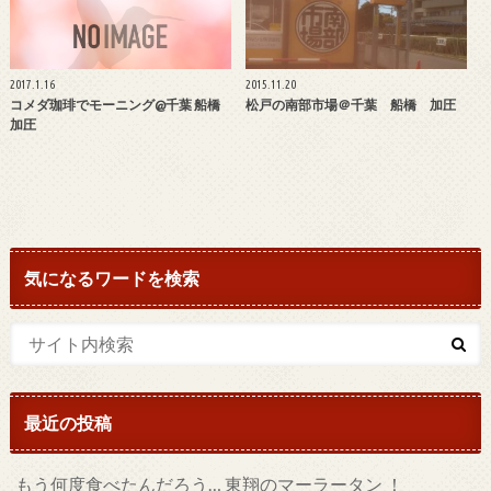
2017.1.16
2015.11.20
コメダ珈琲でモーニング@千葉 船橋
松戸の南部市場＠千葉 船橋 加圧
加圧
気になるワードを検索
最近の投稿
もう何度食べたんだろう… 東翔のマーラータン ！