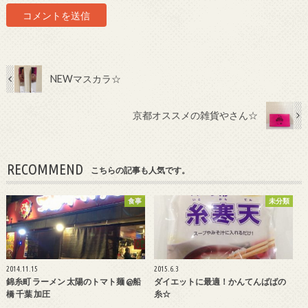
NEWマスカラ☆
京都オススメの雑貨やさん☆
RECOMMEND
こちらの記事も人気です。
食事
未分類
2014.11.15
2015.6.3
錦糸町 ラーメン 太陽のトマト麺 @船
ダイエットに最適！かんてんばばの
橋 千葉 加圧
糸☆