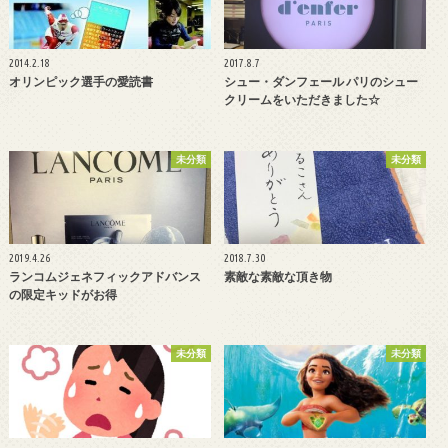
2014.2.18
2017.8.7
オリンピック選手の愛読書
シュー・ダンフェール パリのシュー
クリームをいただきました☆
未分類
未分類
2019.4.26
2018.7.30
ランコムジェネフィックアドバンス
素敵な素敵な頂き物
の限定キッドがお得
未分類
未分類