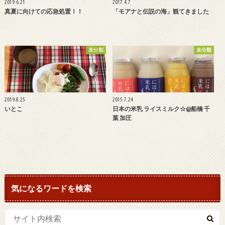
2019.6.21
2017.4.7
真夏に向けての応急処置！！
「モアナと伝説の海」観てきました
未分類
未分類
2019.8.25
2015.7.24
いとこ
日本の米乳 ライスミルク☆@船橋 千
葉 加圧
気になるワードを検索