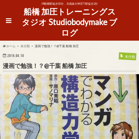
JR船橋駅徒歩10分、京成線大神宮下駅徒歩2分
船橋 加圧トレーニングス
タジオ Studiobodymake ブ
ログ
ホーム
未分類
漫画で勉強！？@千葉 船橋 加圧
2014.04.10
未分類
漫画で勉強！？@千葉 船橋 加圧