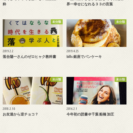
粋
界一幸せになれる３３の言葉
未分類
未分類
2019.2.2
2019.4.25
落合陽一さんのゼロヒャク教科書
bills 銀座でパンケーキ
未分類
未分類
2018.2.10
2016.2.1
お友達から逆チョコ？
今年初の読書＠千葉 船橋 加圧