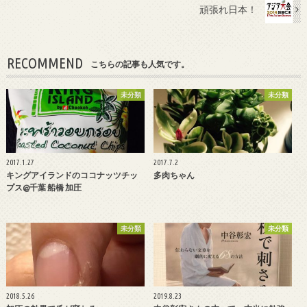
頑張れ日本！
RECOMMEND
こちらの記事も人気です。
未分類
未分類
2017.1.27
2017.7.2
キングアイランドのココナッツチッ
多肉ちゃん
プス@千葉 船橋 加圧
未分類
未分類
2018.5.26
2019.8.23