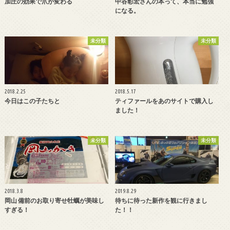
加圧の効果で爪が変わる
中谷彰宏さんの本って、本当に勉強
になる。
未分類
未分類
2018.2.25
2018.5.17
今日はこの子たちと
ティファールをあのサイトで購入し
ました！
未分類
未分類
2018.3.8
2019.8.29
岡山 備前のお取り寄せ牡蠣が美味し
待ちに待った新作を観に行きまし
すぎる！
た！！