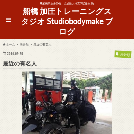
JR船橋駅徒歩10分、京成線大神宮下駅徒歩2分
船橋 加圧トレーニングス
タジオ Studiobodymake ブ
ログ
ホーム
未分類
最近の有名人
2014.09.20
未分類
最近の有名人