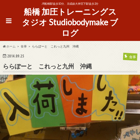
JR船橋駅徒歩10分、京成線大神宮下駅徒歩2分
船橋 加圧トレーニングス
タジオ Studiobodymake ブ
ログ
ホーム
食事
ららぽーと これっと九州 沖縄
2014.09.25
食事
ららぽーと これっと九州 沖縄