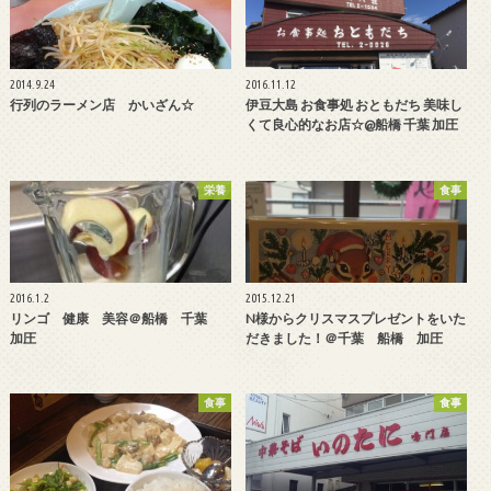
2014.9.24
2016.11.12
行列のラーメン店 かいざん☆
伊豆大島 お食事処 おともだち 美味し
くて良心的なお店☆@船橋 千葉 加圧
栄養
食事
2016.1.2
2015.12.21
リンゴ 健康 美容＠船橋 千葉
N様からクリスマスプレゼントをいた
加圧
だきました！＠千葉 船橋 加圧
食事
食事