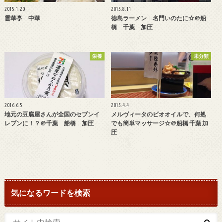
2015.1.20
2015.8.11
雲華亭 中華
徳島ラーメン 名門いのたに☆＠船
橋 千葉 加圧
栄養
未分類
2016.6.5
2015.4.4
地元の豆腐屋さんが全国のセブンイ
メルヴィータのビオオイルで、何処
レブンに！？＠千葉 船橋 加圧
でも簡単マッサージ☆＠船橋 千葉 加
圧
気になるワードを検索