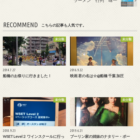
ラーメン 行列 味一
RECOMMEND
こちらの記事も人気です。
未分類
未分類
2014.7.27
2016.9.22
船橋のお祭りに行きました！
映画 君の名は☆@船橋 千葉 加圧
未分類
未分類
2018.9.23
2019.6.21
WSET Level２ ワインスクールに行っ
ブーリン家の姉妹のナタリー・ポー