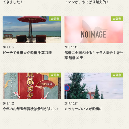
てきました！
トマンが、やっぱり魅力的！
未分類
未分類
2014.8.18
2015.10.11
ビーチで食事☆＠船橋 千葉 加圧
船橋に全国のゆるキャラ大集合！@千
葉 船橋 加圧
未分類
未分類
2019.1.25
2017.10.27
今年のお年玉年賀状は景品がすごい
ミッキーのバスが船橋に