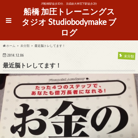
JR船橋駅徒歩10分、京成線大神宮下駅徒歩2分
船橋 加圧トレーニングス
タジオ Studiobodymake ブ
ログ
ホーム
未分類
最近脳トレしてます！
2014.12.06
未分類
最近脳トレしてます！