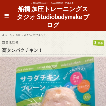
JR船橋駅徒歩10分、京成線大神宮下駅徒歩2分
船橋 加圧トレーニングス
タジオ Studiobodymake ブ
ログ
ホーム
食事
高タンパクチキン！
2014.12.07
食事
高タンパクチキン！