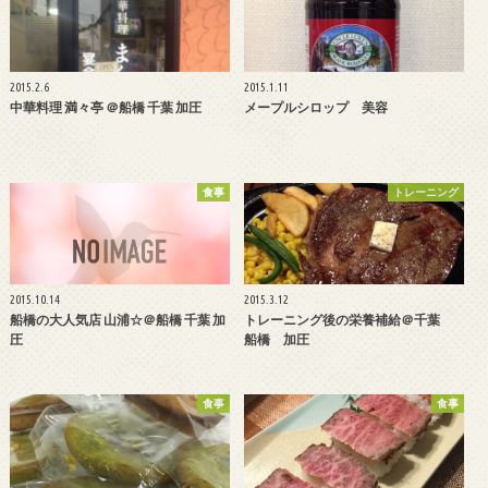
2015.2.6
2015.1.11
中華料理 満々亭 ＠船橋 千葉 加圧
メープルシロップ 美容
食事
トレーニング
2015.10.14
2015.3.12
船橋の大人気店 山浦☆＠船橋 千葉 加
トレーニング後の栄養補給＠千葉
圧
船橋 加圧
食事
食事