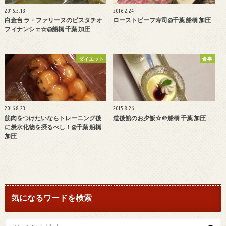
2016.5.13
2016.2.24
白金台 ラ・ファリーヌのピスタチオ
ローストビーフ寿司@千葉 船橋 加圧
フィナンシェ☆@船橋 千葉 加圧
ダイエット
食事
2016.8.23
2015.8.26
筋肉をつけたいならトレーニング後
道後館のお夕飯☆＠船橋 千葉 加圧
に炭水化物を摂るべし！@千葉 船橋
加圧
気になるワードを検索