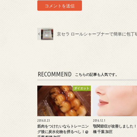
京セラ ロールシャープナーで簡単に包丁研
RECOMMEND
こちらの記事も人気です。
ダイエット
2016.8.23
2016.12.1
筋肉をつけたいならトレーニン
顎関節症が改善しました！
グ後に炭水化物を摂るべし！@
橋 千葉 加圧