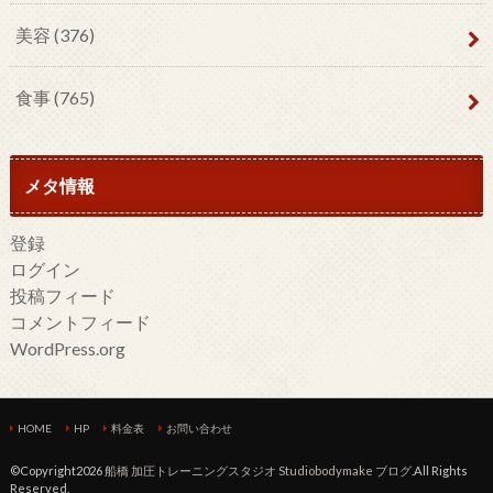
美容
(376)
食事
(765)
メタ情報
登録
ログイン
投稿フィード
コメントフィード
WordPress.org
HOME
HP
料金表
お問い合わせ
©Copyright2026
船橋 加圧トレーニングスタジオ Studiobodymake ブログ
.All Rights
Reserved.