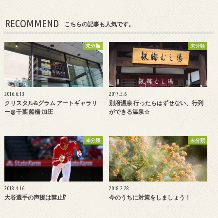
RECOMMEND
こちらの記事も人気です。
未分類
未分類
2016.6.13
2017.5.6
クリスタル&グラム アートギャラリ
別府温泉 行ったらはずせない、行列
ー@ 千葉 船橋 加圧
ができる温泉☆
未分類
未分類
2018.4.16
2018.2.28
大谷選手の声援は禁止⁉︎
今のうちに対策をしましょう！