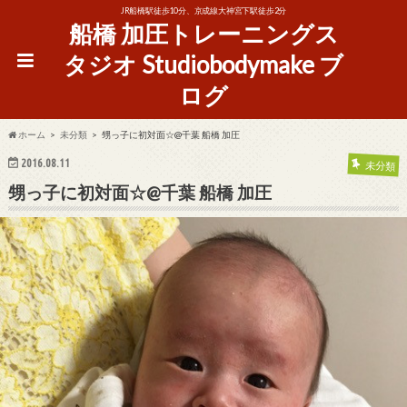
JR船橋駅徒歩10分、京成線大神宮下駅徒歩2分
船橋 加圧トレーニングス
タジオ Studiobodymake ブ
ログ
ホーム
未分類
甥っ子に初対面☆@千葉 船橋 加圧
2016.08.11
未分類
甥っ子に初対面☆@千葉 船橋 加圧