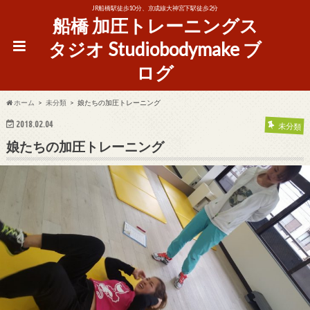
JR船橋駅徒歩10分、京成線大神宮下駅徒歩2分
船橋 加圧トレーニングス
タジオ Studiobodymake ブ
ログ
ホーム
未分類
娘たちの加圧トレーニング
2018.02.04
未分類
娘たちの加圧トレーニング