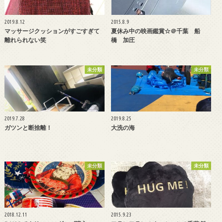
2019.8.12
2015.8.9
マッサージクッションがすごすぎて
夏休み中の映画鑑賞☆＠千葉 船
離れられない笑
橋 加圧
未分類
未分類
2019.7.28
2019.8.25
ガツンと断捨離！
大洗の海
未分類
未分類
2018.12.11
2015.9.23