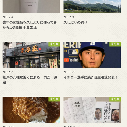
2015.7.4
2019.5.9
去年の化粧品を久しぶりに使ってみ
久しぶりの釣り
たら…＠船橋 千葉 加圧
未分類
未分類
2019.5.2
2019.3.29
松戸の八柱駅近くにある 肉匠 源
イチロー選手に続き現役引退発表！
蔵
未分類
未分類