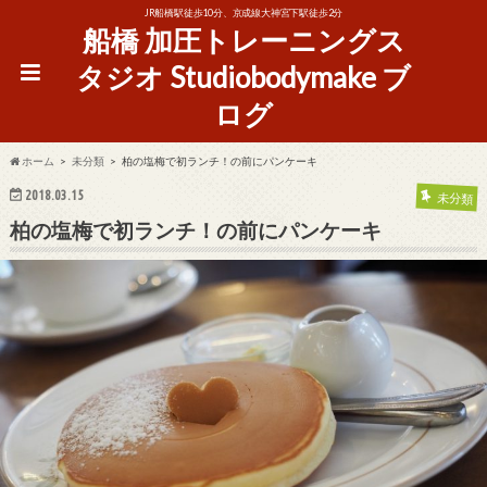
JR船橋駅徒歩10分、京成線大神宮下駅徒歩2分
船橋 加圧トレーニングス
タジオ Studiobodymake ブ
ログ
ホーム
未分類
柏の塩梅で初ランチ！の前にパンケーキ
2018.03.15
未分類
柏の塩梅で初ランチ！の前にパンケーキ