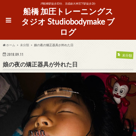
JR船橋駅徒歩10分、京成線大神宮下駅徒歩2分
船橋 加圧トレーニングス
タジオ Studiobodymake ブ
ログ
ホーム
未分類
娘の夜の矯正器具が外れた日
2018.09.11
未分類
娘の夜の矯正器具が外れた日