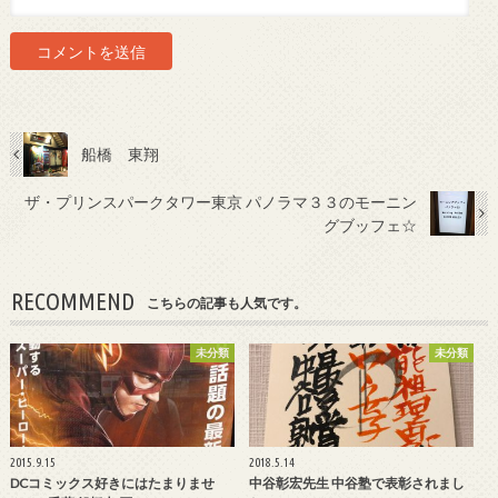
船橋 東翔
ザ・プリンスパークタワー東京 パノラマ３３のモーニン
グブッフェ☆
RECOMMEND
こちらの記事も人気です。
未分類
未分類
2015.9.15
2018.5.14
DCコミックス好きにはたまりませ
中谷彰宏先生 中谷塾で表彰されまし