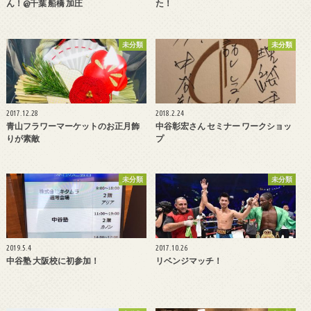
ん！@千葉 船橋 加圧
た！
未分類
未分類
2017.12.28
2018.2.24
青山フラワーマーケットのお正月飾
中谷彰宏さん セミナー ワークショッ
りが素敵
プ
未分類
未分類
2019.5.4
2017.10.26
中谷塾 大阪校に初参加！
リベンジマッチ！