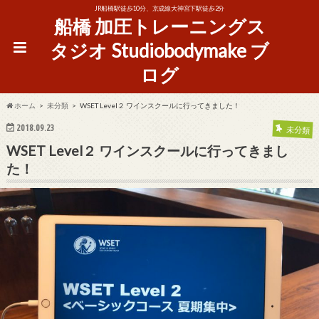
JR船橋駅徒歩10分、京成線大神宮下駅徒歩2分
船橋 加圧トレーニングス
タジオ Studiobodymake ブ
ログ
ホーム
未分類
WSET Level２ ワインスクールに行ってきました！
2018.09.23
未分類
WSET Level２ ワインスクールに行ってきまし
た！