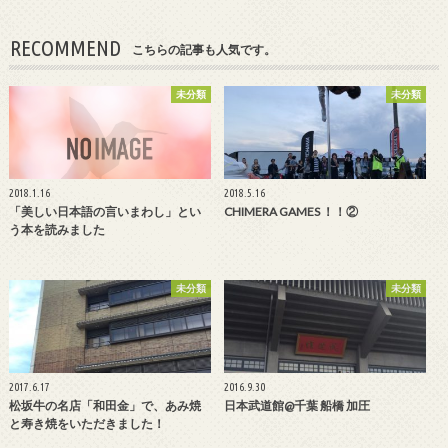
RECOMMEND
こちらの記事も人気です。
未分類
未分類
2018.1.16
2018.5.16
「美しい日本語の言いまわし」とい
CHIMERA GAMES ！！②
う本を読みました
未分類
未分類
2017.6.17
2016.9.30
松坂牛の名店「和田金」で、あみ焼
日本武道館@千葉 船橋 加圧
と寿き焼をいただきました！