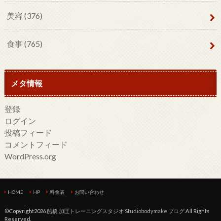
美容
(376)
食事
(765)
メタ情報
登録
ログイン
投稿フィード
コメントフィード
WordPress.org
HOME
HP
料金表
お問い合わせ
©Copyright2026
船橋 加圧トレーニングスタジオ Studiobodymake ブログ
.All Rights
Reserved.