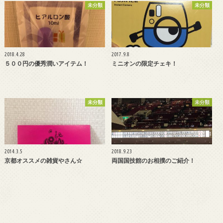
未分類
未分類
2018.4.28
2017.9.8
５００円の優秀潤いアイテム！
ミニオンの限定チェキ！
未分類
未分類
2014.3.5
2018.9.23
京都オススメの雑貨やさん☆
両国国技館のお相撲のご紹介！