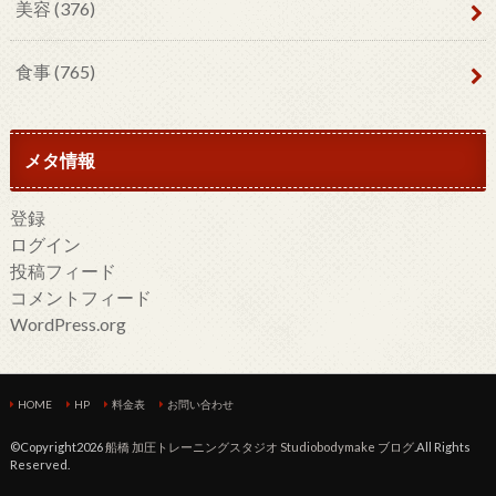
美容
(376)
食事
(765)
メタ情報
登録
ログイン
投稿フィード
コメントフィード
WordPress.org
HOME
HP
料金表
お問い合わせ
©Copyright2026
船橋 加圧トレーニングスタジオ Studiobodymake ブログ
.All Rights
Reserved.