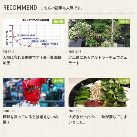
RECOMMEND
こちらの記事も人気です。
未分類
未分類
2016.9.4
2018.8.16
人間は忘れる動物です！@千葉 船橋
北広島にあるアルトラーチェでジェ
加圧
ラート
未分類
未分類
2018.8.20
2018.2.11
怪我を負っているとは思えない結
大好きだったのに、味が落ちてしま
果！
いました。