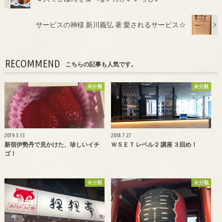
サービスの神様 新川義弘 著 愛されるサービス☆
RECOMMEND
こちらの記事も人気です。
未分類
未分類
2019.3.13
2018.7.27
新宿伊勢丹で見かけた、珍しいイチ
ＷＳＥＴ レベル２ 講座 ３回め！
ゴ！
未分類
未分類