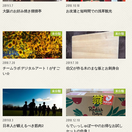
2019.5.7
2018.10.18
大阪のお好み焼き狸狸亭
お友達と短時間での浅草観光
未分類
未分類
2018.7.20
2019.7.30
チームラボ デジタルアート！がすご
伯父が作る木のまな板とお刺身台
い☆
未分類
未分類
2019.8.3
2018.12.10
日本人が鍛えるべき筋肉2
らでぃっしゅぼーやのお得なお試し
セットの中身！