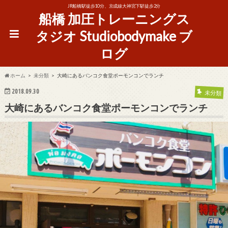
JR船橋駅徒歩10分、京成線大神宮下駅徒歩2分
船橋 加圧トレーニングス
タジオ Studiobodymake ブ
ログ
ホーム
未分類
大崎にあるバンコク食堂ポーモンコンでランチ
2018.09.30
未分類
大崎にあるバンコク食堂ポーモンコンでランチ