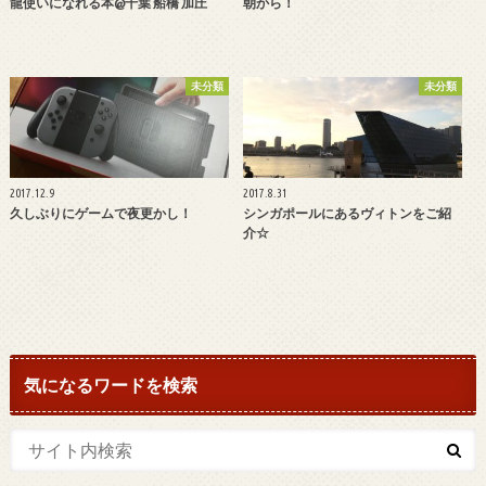
龍使いになれる本@千葉 船橋 加圧
朝から！
未分類
未分類
2017.12.9
2017.8.31
久しぶりにゲームで夜更かし！
シンガポールにあるヴィトンをご紹
介☆
気になるワードを検索