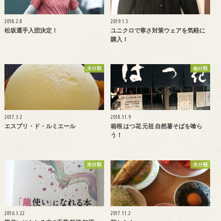
2018.2.8
2019.1.5
松坂選手入団決定！
ユニクロで寒さ対策ウェアを気軽に
購入！
未分類
未分類
2017.3.2
2018.11.9
エスプリ・ド・ルミエール
箱根 はつ花 元祖 自然薯そばを喰ら
う！
未分類
未分類
2016.3.22
2017.11.2