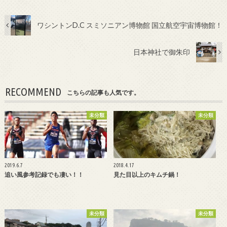
ワシントンD.C スミソニアン博物館 国立航空宇宙博物館！
日本神社で御朱印
RECOMMEND
こちらの記事も人気です。
未分類
未分類
2019.6.7
2018.4.17
追い風参考記録でも凄い！！
見た目以上のキムチ鍋！
未分類
未分類