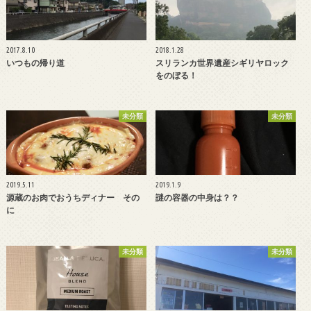
2017.8.10
2018.1.28
いつもの帰り道
スリランカ世界遺産シギリヤロック
をのぼる！
未分類
未分類
2019.5.11
2019.1.9
源蔵のお肉でおうちディナー その
謎の容器の中身は？？
に
未分類
未分類