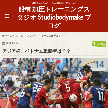
JR船橋駅徒歩10分、京成線大神宮下駅徒歩2分
船橋 加圧トレーニングス
タジオ Studiobodymake ブ
ログ
ホーム
未分類
アジア杯、ベトナム戦勝者は？？
2019.01.25
未分類
アジア杯、ベトナム戦勝者は？？