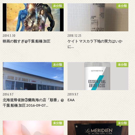
未分類
未分類
2014.5.30
2018.12.25
映画の観すぎ@千葉 船橋 加圧
ケイト マスカラ下地の実力はいか
に…
未分類
未分類
2016.9.7
2019.9.7
北海道帰省旅③蘭島海の店「順番」@
EAA
千葉 船橋 加圧 2016-09-07…
未分類
未分類