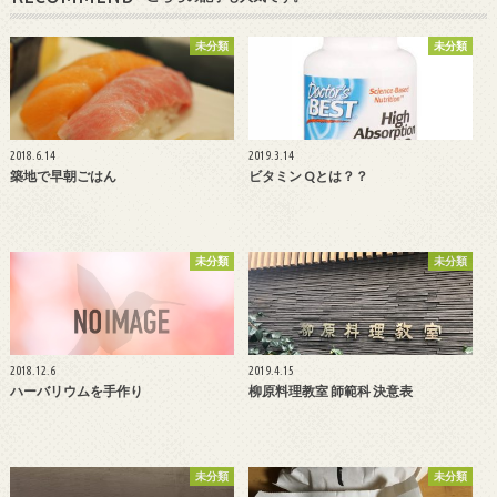
未分類
未分類
2018.6.14
2019.3.14
築地で早朝ごはん
ビタミン Qとは？？
未分類
未分類
2018.12.6
2019.4.15
ハーバリウムを手作り
柳原料理教室 師範科 決意表
未分類
未分類