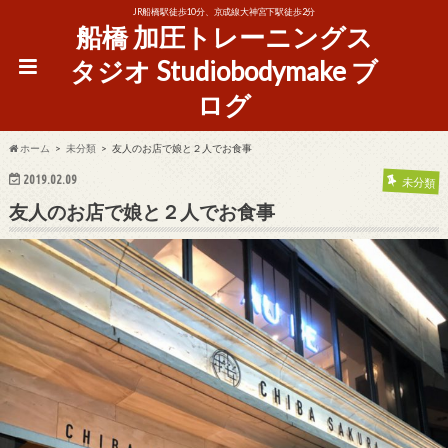
JR船橋駅徒歩10分、京成線大神宮下駅徒歩2分
船橋 加圧トレーニングス
タジオ Studiobodymake ブ
ログ
ホーム
未分類
友人のお店で娘と２人でお食事
2019.02.09
未分類
友人のお店で娘と２人でお食事