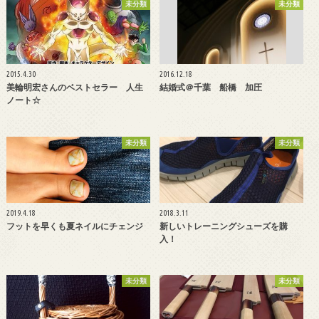
未分類
未分類
2015.4.30
2016.12.18
美輪明宏さんのベストセラー 人生
結婚式＠千葉 船橋 加圧
ノート☆
未分類
未分類
2019.4.18
2018.3.11
フットを早くも夏ネイルにチェンジ
新しいトレーニングシューズを購
入！
未分類
未分類