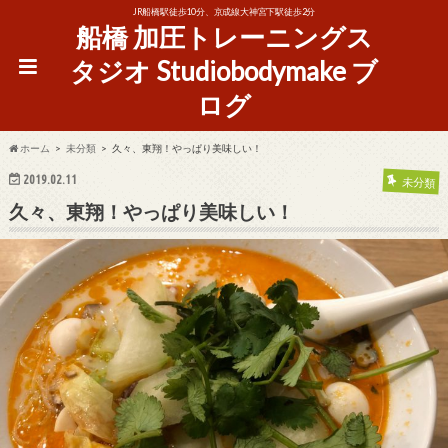
JR船橋駅徒歩10分、京成線大神宮下駅徒歩2分
船橋 加圧トレーニングス
タジオ Studiobodymake ブ
ログ
ホーム
未分類
久々、東翔！やっぱり美味しい！
2019.02.11
未分類
久々、東翔！やっぱり美味しい！