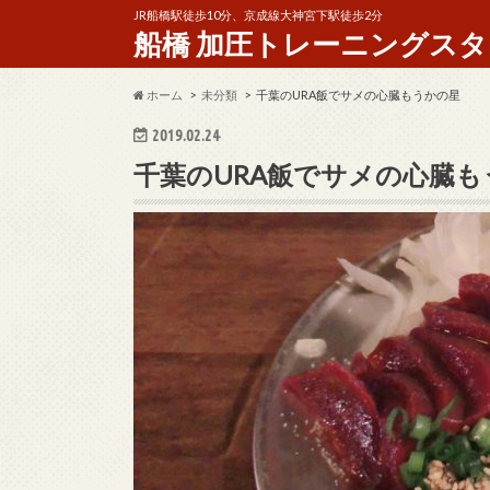
JR船橋駅徒歩10分、京成線大神宮下駅徒歩2分
船橋 加圧トレーニングスタジオ 
ホーム
未分類
千葉のURA飯でサメの心臓もうかの星
2019.02.24
千葉のURA飯でサメの心臓も