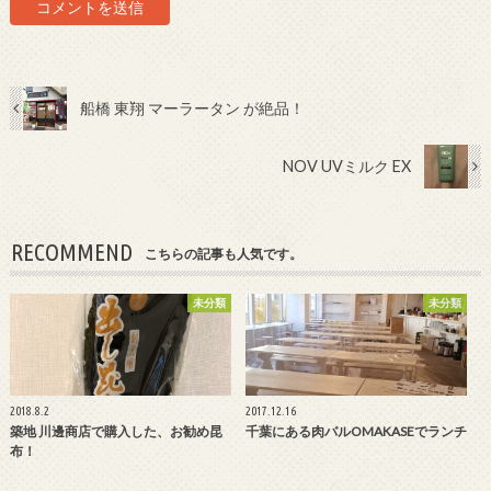
船橋 東翔 マーラータン が絶品！
NOV UVミルク EX
RECOMMEND
こちらの記事も人気です。
未分類
未分類
2018.8.2
2017.12.16
築地 川邊商店で購入した、お勧め昆
千葉にある肉バルOMAKASEでランチ
布！