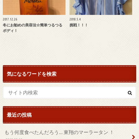
2017.12.26
2018.5.4
冬にお勧めの美容法☆簡単つるつる
挑戦！！！
ボディ！
気になるワードを検索
最近の投稿
もう何度食べたんだろう… 東翔のマーラータン ！