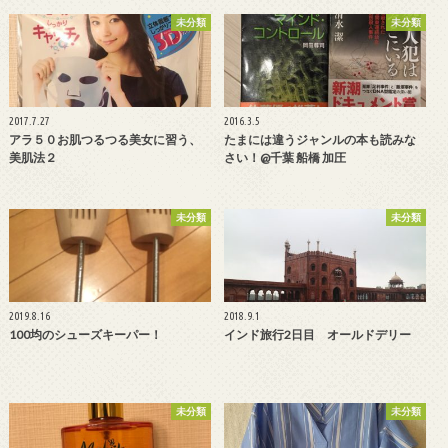
未分類
未分類
2017.7.27
2016.3.5
アラ５０お肌つるつる美女に習う、
たまには違うジャンルの本も読みな
美肌法２
さい！@千葉 船橋 加圧
未分類
未分類
2019.8.16
2018.9.1
100均のシューズキーパー！
インド旅行2日目 オールドデリー
未分類
未分類