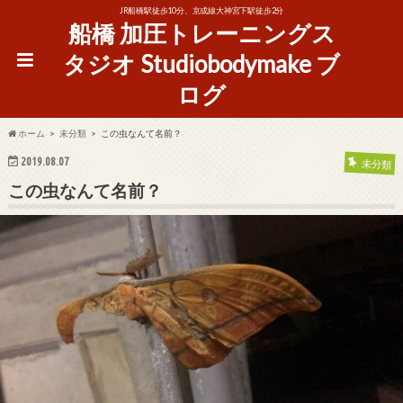
JR船橋駅徒歩10分、京成線大神宮下駅徒歩2分
船橋 加圧トレーニングス
タジオ Studiobodymake ブ
ログ
ホーム
未分類
この虫なんて名前？
2019.08.07
未分類
この虫なんて名前？