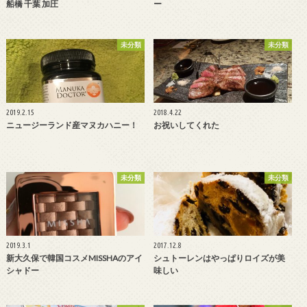
船橋 千葉 加圧
ー
未分類
未分類
2019.2.15
2018.4.22
ニュージーランド産マヌカハニー！
お祝いしてくれた
未分類
未分類
2019.3.1
2017.12.8
新大久保で韓国コスメMISSHAのアイ
シュトーレンはやっぱりロイズが美
シャドー
味しい