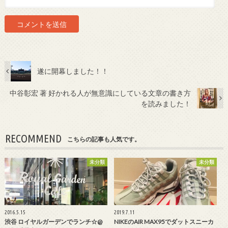
遂に開幕しました！！
中谷彰宏 著 好かれる人が無意識にしている文章の書き方
を読みました！
RECOMMEND
こちらの記事も人気です。
未分類
未分類
2016.5.15
2019.7.11
渋谷 ロイヤルガーデンでランチ☆@
NIKEのAIR MAX95でダットスニーカ