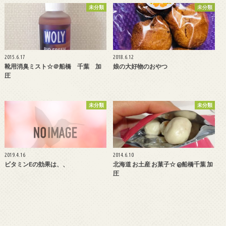
未分類
未分類
2015.6.17
2018.6.12
靴用消臭ミスト☆＠船橋 千葉 加
娘の大好物のおやつ
圧
未分類
未分類
2019.4.16
2014.6.10
ビタミンEの効果は、、
北海道 お土産 お菓子☆ @船橋千葉 加
圧