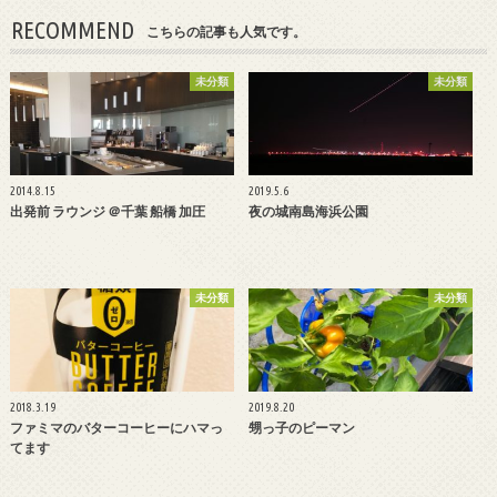
RECOMMEND
こちらの記事も人気です。
未分類
未分類
2014.8.15
2019.5.6
出発前 ラウンジ ＠千葉 船橋 加圧
夜の城南島海浜公園
未分類
未分類
2018.3.19
2019.8.20
ファミマのバターコーヒーにハマっ
甥っ子のピーマン
てます