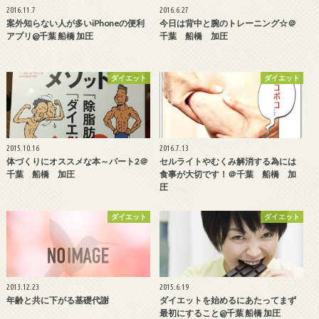
2016.11.7
2016.6.27
案外知らない人が多いiPhoneの便利
今日は背中と腕のトレーニング☆＠
アプリ@千葉 船橋 加圧
千葉 船橋 加圧
ダイエット
ダイエット
2015.10.16
2016.7.13
体づくりにオススメな本～パート2＠
セルライトやむくみ解消する為には
千葉 船橋 加圧
食事が大切です！＠千葉 船橋 加
圧
ダイエット
ダイエット
2013.12.23
2015.6.19
年齢と共に下がる基礎代謝
ダイエットを始めるにあたってまず
最初にすること@千葉 船橋 加圧