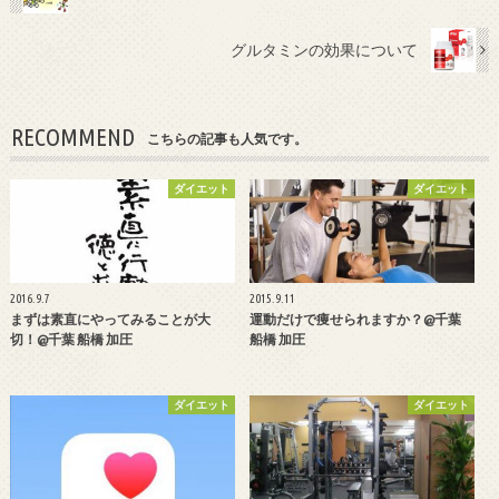
グルタミンの効果について
RECOMMEND
こちらの記事も人気です。
ダイエット
ダイエット
2016.9.7
2015.9.11
まずは素直にやってみることが大
運動だけで痩せられますか？@千葉
切！@千葉 船橋 加圧
船橋 加圧
ダイエット
ダイエット