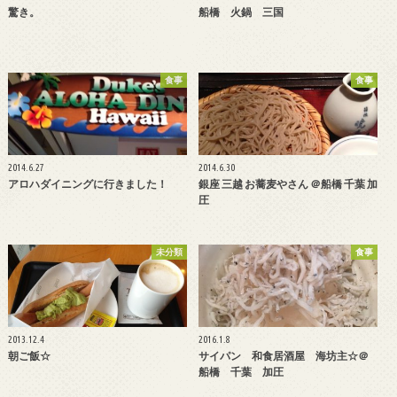
驚き。
船橋 火鍋 三国
食事
食事
2014.6.27
2014.6.30
アロハダイニングに行きました！
銀座 三越 お蕎麦やさん ＠船橋 千葉 加
圧
未分類
食事
2013.12.4
2016.1.8
朝ご飯☆
サイパン 和食居酒屋 海坊主☆＠
船橋 千葉 加圧