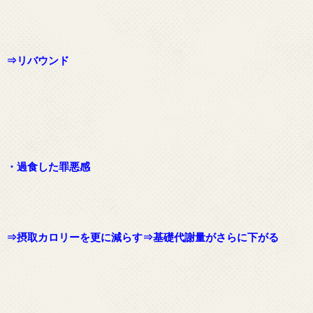
⇒リバウンド
・過食した罪悪感
⇒摂取カロリーを更に減らす⇒基礎代謝量がさらに下がる