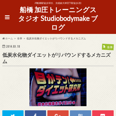
JR船橋駅徒歩10分、京成線大神宮下駅徒歩2分
船橋 加圧トレーニングス
タジオ Studiobodymake ブ
ログ
ホーム
食事
低炭水化物ダイエットがリバウンドするメカニズム
2014.03.18
食事
低炭水化物ダイエットがリバウンドするメカニズ
ム