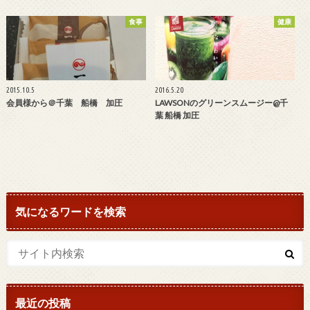
食事
健康
2015.10.5
2016.5.20
会員様から＠千葉 船橋 加圧
LAWSONのグリーンスムージー@千
葉 船橋 加圧
気になるワードを検索
最近の投稿