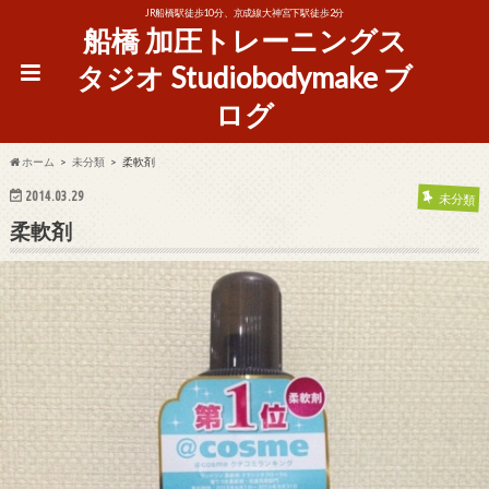
JR船橋駅徒歩10分、京成線大神宮下駅徒歩2分
船橋 加圧トレーニングス
タジオ Studiobodymake ブ
ログ
ホーム
未分類
柔軟剤
2014.03.29
未分類
柔軟剤