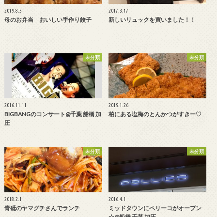
2019.8.5
2017.3.17
母のお弁当 おいしい手作り餃子
新しいリュックを買いました！！
未分類
未分類
2016.11.11
2019.1.26
BIGBANGのコンサート@千葉 船橋 加
柏にある塩梅のとんかつがすきー♡
圧
未分類
未分類
2018.2.1
2016.4.1
青砥のヤマグチさんでランチ
ミッドタウンにペリーコがオープン
☆@船橋 千葉 加圧