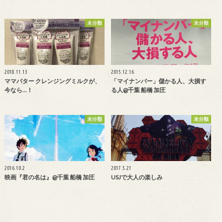
未分類
未分類
2018.11.13
2015.12.16
ママバター クレンジングミルクが、
「マイナンバー」儲かる人、大損す
今なら…！
る人@千葉 船橋 加圧
未分類
未分類
2016.10.2
2017.5.21
映画『君の名は』@千葉 船橋 加圧
USJで大人の楽しみ