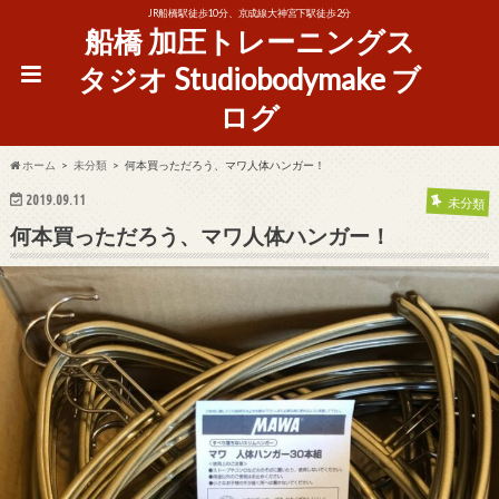
JR船橋駅徒歩10分、京成線大神宮下駅徒歩2分
船橋 加圧トレーニングス
タジオ Studiobodymake ブ
ログ
ホーム
未分類
何本買っただろう、マワ人体ハンガー！
2019.09.11
未分類
何本買っただろう、マワ人体ハンガー！