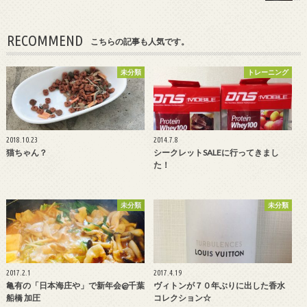
RECOMMEND
こちらの記事も人気です。
未分類
トレーニング
2018.10.23
2014.7.8
猫ちゃん？
シークレットSALEに行ってきまし
た！
未分類
未分類
2017.2.1
2017.4.19
亀有の「日本海庄や」で新年会@千葉
ヴィトンが７０年ぶりに出した香水
船橋 加圧
コレクション☆