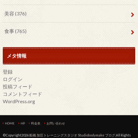
美容
(376)
食事
(765)
メタ情報
登録
ログイン
投稿フィード
コメントフィード
WordPress.org
HOME
HP
料金表
お問い合わせ
©Copyright2026
船橋 加圧トレーニングスタジオ Studiobodymake ブログ
.All Rights