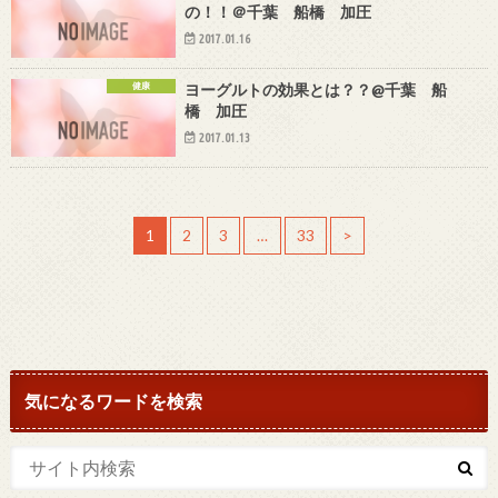
の！！＠千葉 船橋 加圧
2017.01.16
健康
ヨーグルトの効果とは？？@千葉 船
橋 加圧
2017.01.13
1
2
3
…
33
>
気になるワードを検索