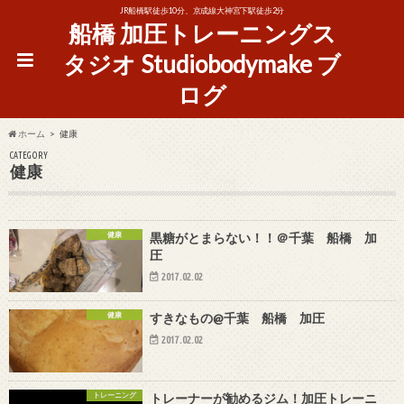
JR船橋駅徒歩10分、京成線大神宮下駅徒歩2分
船橋 加圧トレーニングス
タジオ Studiobodymake ブ
ログ
ホーム
健康
CATEGORY
健康
健康
黒糖がとまらない！！＠千葉 船橋 加
圧
2017.02.02
健康
すきなもの@千葉 船橋 加圧
2017.02.02
トレーニング
トレーナーが勧めるジム！加圧トレーニ